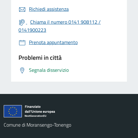
Richiedi assistenza
Chiama il numero 0141 908112 /
0141900223
Prenota appuntamento
Problemi in città
Segnala disservizio
Comune di Moransengo-Tonengo