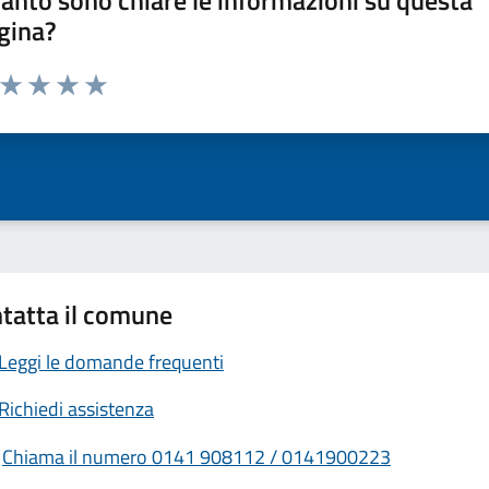
anto sono chiare le informazioni su questa
gina?
a da 1 a 5 stelle la pagina
ta 1 stelle su 5
Valuta 2 stelle su 5
Valuta 3 stelle su 5
Valuta 4 stelle su 5
Valuta 5 stelle su 5
tatta il comune
Leggi le domande frequenti
Richiedi assistenza
Chiama il numero 0141 908112 / 0141900223