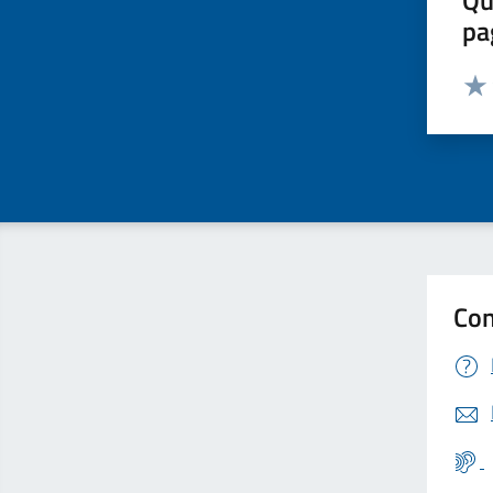
Qu
pa
Valut
Valu
Con