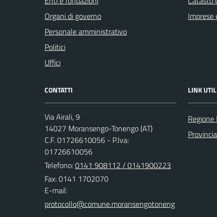
Enti e fondazioni
Catasto e
Organi di governo
Imprese 
Personale amministrativo
Politici
Uffici
CONTATTI
LINK UTIL
Via Airali, 9
Regione
14027 Moransengo-Tonengo (AT)
Provincia
C.F. 01726610056 - P.Iva:
01726610056
Telefono:
0141 908112 / 0141900223
Fax: 0141 1702070
E-mail: