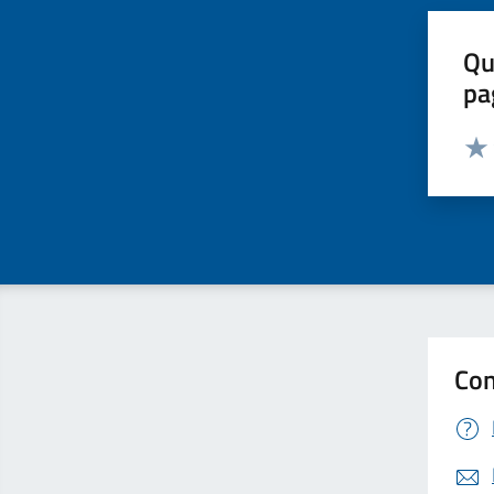
Qu
pa
Valut
Valu
Con