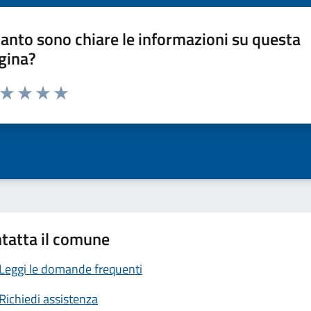
anto sono chiare le informazioni su questa
gina?
a da 1 a 5 stelle la pagina
ta 1 stelle su 5
Valuta 2 stelle su 5
Valuta 3 stelle su 5
Valuta 4 stelle su 5
Valuta 5 stelle su 5
tatta il comune
Leggi le domande frequenti
Richiedi assistenza