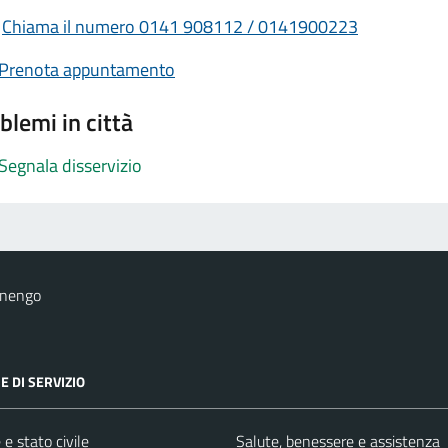
Chiama il numero 0141 908112 / 0141900223
Prenota appuntamento
blemi in città
Segnala disservizio
onengo
E DI SERVIZIO
e stato civile
Salute, benessere e assistenza