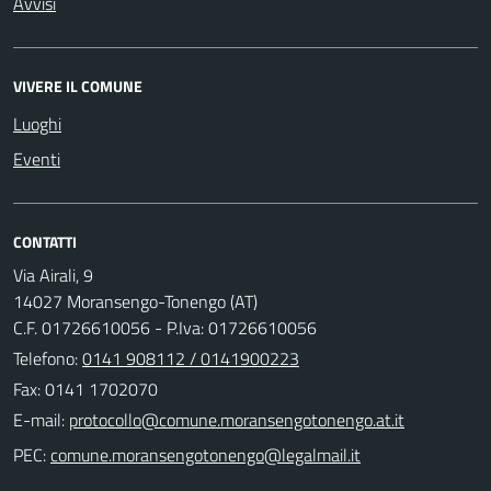
Avvisi
VIVERE IL COMUNE
Luoghi
Eventi
CONTATTI
Via Airali, 9
14027 Moransengo-Tonengo (AT)
C.F. 01726610056 - P.Iva: 01726610056
Telefono:
0141 908112 / 0141900223
Fax: 0141 1702070
E-mail:
PEC: