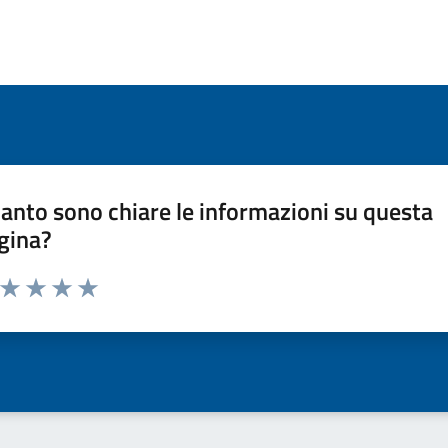
anto sono chiare le informazioni su questa
gina?
a da 1 a 5 stelle la pagina
ta 1 stelle su 5
Valuta 2 stelle su 5
Valuta 3 stelle su 5
Valuta 4 stelle su 5
Valuta 5 stelle su 5