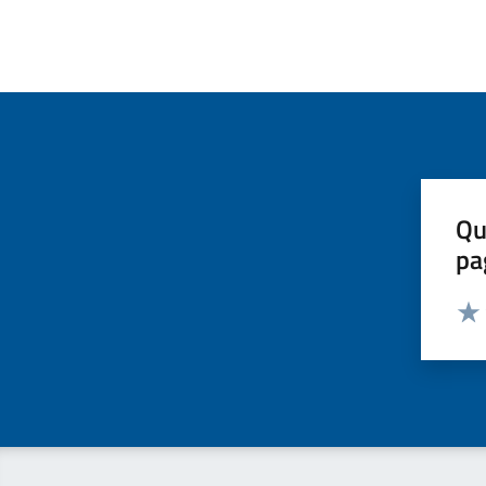
Qu
pa
Valut
Valu