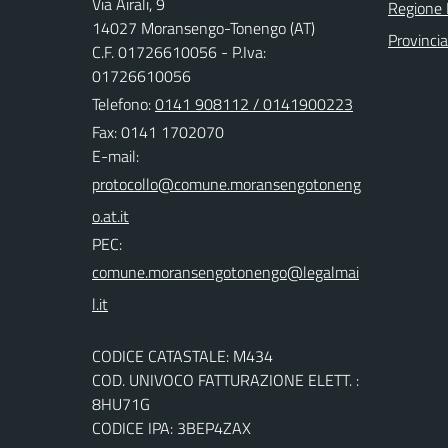
Via Airali, 9
Regione
14027 Moransengo-Tonengo (AT)
Provincia
C.F. 01726610056 - P.Iva:
01726610056
Telefono:
0141 908112 / 0141900223
Fax: 0141 1702070
E-mail:
PEC:
CODICE CATASTALE: M434
COD. UNIVOCO FATTURAZIONE ELETT. :
8HU71G
CODICE IPA: 3BEP4ZAX