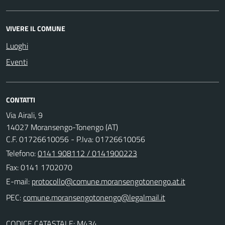
VIVERE IL COMUNE
Luoghi
Eventi
CONTATTI
Via Airali, 9
14027 Moransengo-Tonengo (AT)
C.F. 01726610056 - P.Iva: 01726610056
Telefono:
0141 908112 / 0141900223
Fax: 0141 1702070
E-mail:
PEC:
CODICE CATASTALE: M434